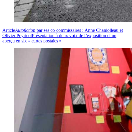
Article
Autofiction
par ses co-commissaires : Anne Chaniolleau et
Olivier Peyricot
Présentation à deux voix de l’exposition et un
aperçu en six « cartes postales »