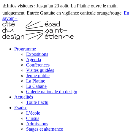
⚠️Infos visiteurs : Jusqu’au 23 août, La Platine ouvre le matin
uniquement. Entrée Gratuite en vigilance canicule orange/rouge.
En
savoir +
Programme
Expositions
Agenda
Conférences
Visites guidées
Jeune public
La Platine
La Cabane
Galerie nationale du design
Actualités
Toute l’actu
Esadse
L’école
Cursus
Admissions
Stages et alternance