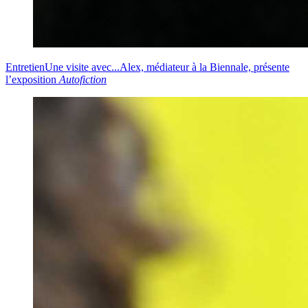
Entretien
Une visite avec...
Alex, médiateur à la Biennale, présente
l’exposition
Autofiction