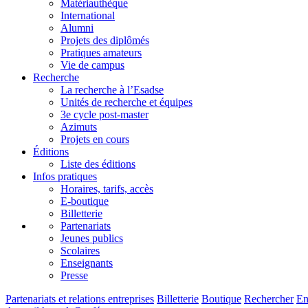
Matériauthèque
International
Alumni
Projets des diplômés
Pratiques amateurs
Vie de campus
Recherche
La recherche à l’Esadse
Unités de recherche et équipes
3e cycle post-master
Azimuts
Projets en cours
Éditions
Liste des éditions
Infos pratiques
Horaires, tarifs, accès
E-boutique
Billetterie
Partenariats
Jeunes publics
Scolaires
Enseignants
Presse
Partenariats et relations entreprises
Billetterie
Boutique
Rechercher
E