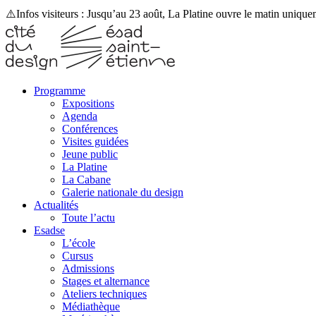
⚠️Infos visiteurs : Jusqu’au 23 août, La Platine ouvre le matin uniqu
Programme
Expositions
Agenda
Conférences
Visites guidées
Jeune public
La Platine
La Cabane
Galerie nationale du design
Actualités
Toute l’actu
Esadse
L’école
Cursus
Admissions
Stages et alternance
Ateliers techniques
Médiathèque