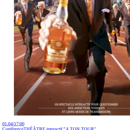
01.04
/
17:00
Conférence
THÉÂTRE interactif "A TON TOUR"