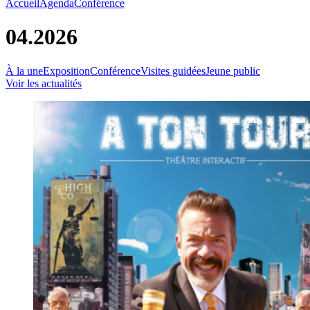
Accueil
Agenda
Conférence
04.2026
À la une
Exposition
Conférence
Visites guidées
Jeune public
Voir les actualités