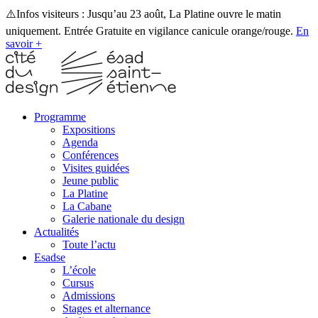
⚠️Infos visiteurs : Jusqu’au 23 août, La Platine ouvre le matin
uniquement. Entrée Gratuite en vigilance canicule orange/rouge.
En
savoir +
Programme
Expositions
Agenda
Conférences
Visites guidées
Jeune public
La Platine
La Cabane
Galerie nationale du design
Actualités
Toute l’actu
Esadse
L’école
Cursus
Admissions
Stages et alternance