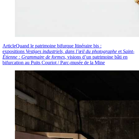
Article
Quand le patrimoine bifurque
Itinéraire bis :
expositions
Vestiges industriels, dans l’œil du photographe
et
Saint-
Étienne : Grammaire de formes
, visions d’un patrimoine bâti en
bifurcation au Puits Couriot / Parc-musée de la Mine