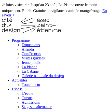
⚠️Infos visiteurs : Jusqu’au 23 août, La Platine ouvre le matin
uniquement. Entrée Gratuite en vigilance canicule orange/rouge.
En
savoir +
Programme
Expositions
Agenda
Conférences
Visites guidées
Jeune public
La Platine
La Cabane
Galerie nationale du design
Actualités
Toute l’actu
Esadse
L’école
Cursus
Admissions
Stages et alternance