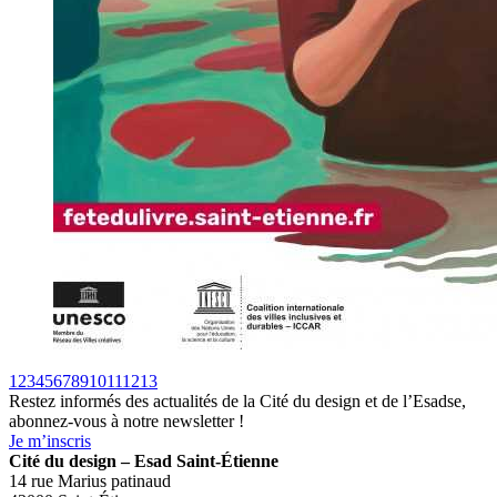
1
2
3
4
5
6
7
8
9
10
11
12
13
Restez informés des actualités de la Cité du design et de l’Esadse,
abonnez-vous à notre newsletter !
Je m’inscris
Cité du design – Esad Saint-Étienne
14 rue Marius patinaud