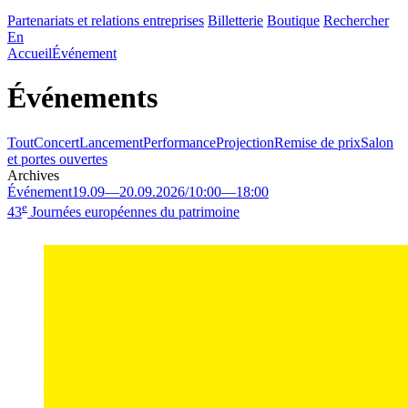
Partenariats et relations entreprises
Billetterie
Boutique
Rechercher
En
Accueil
Événement
Événements
Tout
Concert
Lancement
Performance
Projection
Remise de prix
Salon
et portes ouvertes
Archives
Événement
19.09
—
20.09.2026
/
10:00
—
18:00
e
43
Journées européennes du patrimoine