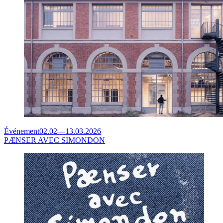
Événement
02.02
—
13.03.2026
PÆNSER AVEC SIMONDON