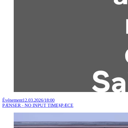
Événement
12.03.2026
/
18:00
PÆNSER · NO INPUT TIME§PÆCE