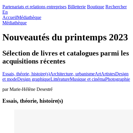
Partenariats et relations entreprises
Billetterie
Boutique
Rechercher
En
Accueil
Médiathèque
Médiathèque
Nouveautés du printemps 2023
Sélection de livres et catalogues parmi les
acquisitions récentes
Essais, théorie, histoire(s)
Architecture, urbanisme
Art
Artistes
Design
et mode
Design graphique
Littérature
Musique et cinéma
Photographie
par Marie-Hélène Desestré
Essais, théorie, histoire(s)