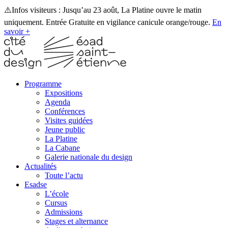
⚠️Infos visiteurs : Jusqu’au 23 août, La Platine ouvre le matin
uniquement. Entrée Gratuite en vigilance canicule orange/rouge.
En
savoir +
Programme
Expositions
Agenda
Conférences
Visites guidées
Jeune public
La Platine
La Cabane
Galerie nationale du design
Actualités
Toute l’actu
Esadse
L’école
Cursus
Admissions
Stages et alternance