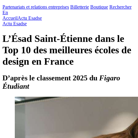
Partenariats et relations entreprises
Billetterie
Boutique
Rechercher
En
Accueil
Actu Esadse
Actu Esadse
L’Ésad Saint-Étienne dans le
Top 10 des meilleures écoles de
design en France
D’après le classement 2025 du
Figaro
Étudiant