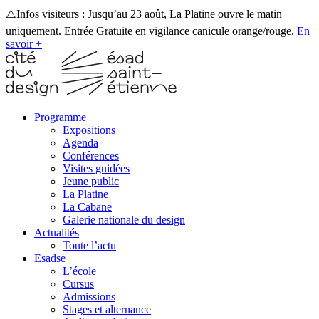
⚠️Infos visiteurs : Jusqu’au 23 août, La Platine ouvre le matin
uniquement. Entrée Gratuite en vigilance canicule orange/rouge.
En
savoir +
Programme
Expositions
Agenda
Conférences
Visites guidées
Jeune public
La Platine
La Cabane
Galerie nationale du design
Actualités
Toute l’actu
Esadse
L’école
Cursus
Admissions
Stages et alternance