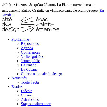
⚠️Infos visiteurs : Jusqu’au 23 août, La Platine ouvre le matin
uniquement. Entrée Gratuite en vigilance canicule orange/rouge.
En
savoir +
Programme
Expositions
Agenda
Conférences
Visites guidées
Jeune public
La Platine
La Cabane
Galerie nationale du design
Actualités
Toute l’actu
Esadse
L’école
Cursus
Admissions
Stages et alternance